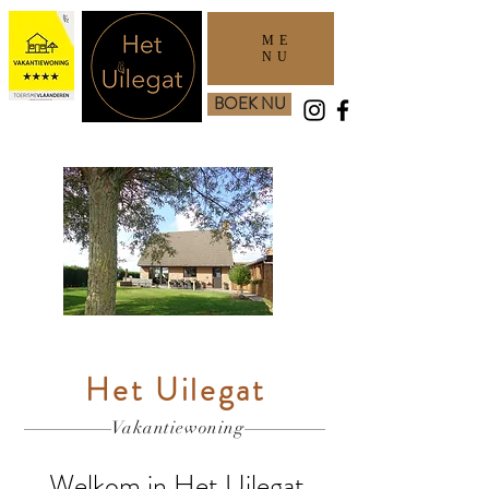
ME
NU
BOEK NU
Het Uilegat
Vakantiewoning
Welkom in Het Uilegat